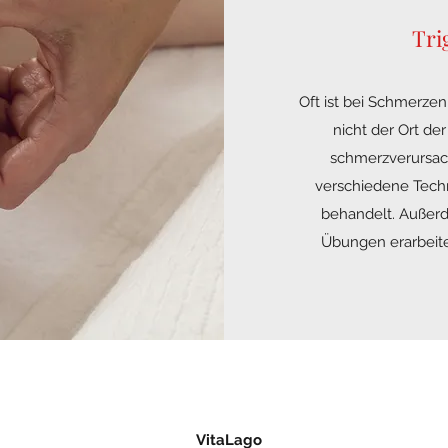
Tri
Oft ist bei Schmerz
nicht der Ort de
schmerzverursac
verschiedene Techn
behandelt. Außer
Übungen erarbeitet
VitaLago