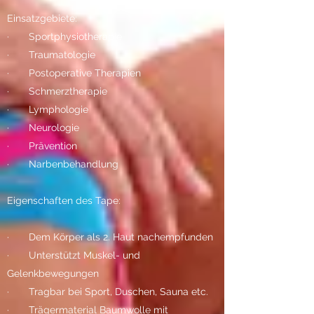
Einsatzgebiete:
· Sportphysiotherapie
· Traumatologie
· Postoperative Therapien
· Schmerztherapie
· Lymphologie
· Neurologie
· Prävention
· Narbenbehandlung
Eigenschaften des Tape:
· Dem Körper als 2. Haut nachempfunden
· Unterstützt Muskel- und
Gelenkbewegungen
· Tragbar bei Sport, Duschen, Sauna etc.
· Trägermaterial Baumwolle mit