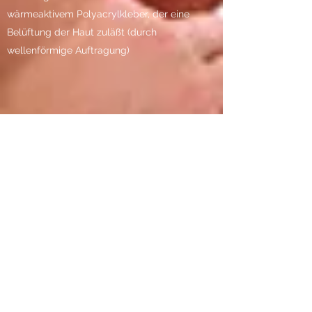
wärmeaktivem Polyacrylkleber, der eine
Belüftung der Haut zuläßt (durch
wellenförmige Auftragung)
Ich berate Sie gern, ob und in welcher Form
ein Tape für Sie geeignet ist.
Weiterhin gebe ich Tipps und Anregungen
zur Selbstanlage eines Tapes.
Mehr erfahren
VitaLago